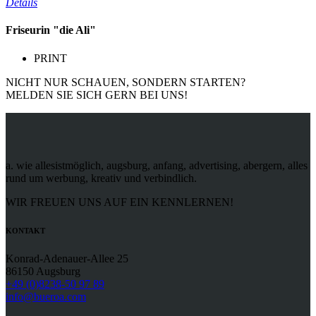
Details
Friseurin "die Ali"
PRINT
NICHT NUR SCHAUEN, SONDERN STARTEN?
MELDEN SIE SICH GERN BEI UNS!
a. wie allesistmöglich, augsburg, anfang, advertising, abergern, alles
rund um werbung, kreativ und verbindlich.
WIR FREUEN UNS AUF EIN KENNLERNEN!
KONTAKT
Konrad-Adenauer-Allee 25
86150 Augsburg
+49 (0)8238-50 97 89
info@bueroa.com